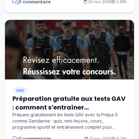
0 commentaire
26 nov. 2025
2,365
GAV
Préparation gratuite aux tests GAV
: comment s’entraîner
efficacement pour devenir
Prépare gratuitement les tests GAV avec la Prépa G
comme Gendarme : quiz, mini-leçons, cours,
gendarme adjoint volontaire
programme sportif et entraînement complet pour
réussir t...
0 commentaire
17 nov. 2025
6,310