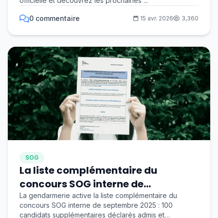
officielle et découvrez les prochaines ...
0 commentaire
15 avr. 2026
3,360
SOG
La liste complémentaire du
concours SOG interne de
septembre 2025 activée
La gendarmerie active la liste complémentaire du
concours SOG interne de septembre 2025 : 100
candidats supplémentaires déclarés admis et