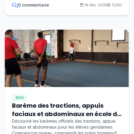
0 commentaire
19 déc. 2025
11,592
SOG
Barème des tractions, appuis
faciaux et abdominaux en école de
gendarmerie (agrès)
Découvre les barèmes officiels des tractions, appuis
faciaux et abdominaux pour les élèves gendarmes.
Compare ton niveau, comprends les notes hommes/f...