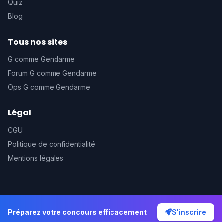
Quiz
Blog
Tous nos sites
G comme Gendarme
Forum G comme Gendarme
Ops G comme Gendarme
Légal
CGU
Politique de confidentialité
Mentions légales
© 2026 Prépa G comme Gendarme. Tous droits réservés.
Préparez votre concours efficacement
Préparez votre concours efficacement
S'inscrire
S'inscrire