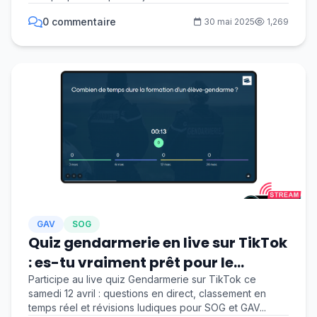
0 commentaire
30 mai 2025
1,269
GAV
SOG
Quiz gendarmerie en live sur TikTok
: es-tu vraiment prêt pour le
concours ?
Participe au live quiz Gendarmerie sur TikTok ce
samedi 12 avril : questions en direct, classement en
temps réel et révisions ludiques pour SOG et GAV...