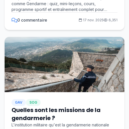
comme Gendarme : quiz, mini-leçons, cours,
gendarme adjoint volontaire
programme sportif et entraînement complet pour
réussir t...
0 commentaire
17 nov. 2025
6,351
GAV
SOG
Quelles sont les missions de la
gendarmerie ?
L'institution militaire qu'est la gendarmerie nationale