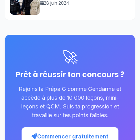
28 juin 2024
🚀
Prêt à réussir ton concours ?
Rejoins la Prépa G comme Gendarme et
accède à plus de 10 000 leçons, mini-
leçons et QCM. Suis ta progression et
travaille sur tes points faibles.
Commencer gratuitement