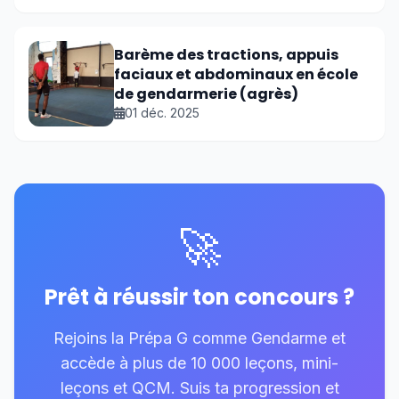
Barème des tractions, appuis
faciaux et abdominaux en école
de gendarmerie (agrès)
01 déc. 2025
🚀
Prêt à réussir ton concours ?
Rejoins la Prépa G comme Gendarme et
accède à plus de 10 000 leçons, mini-
leçons et QCM. Suis ta progression et