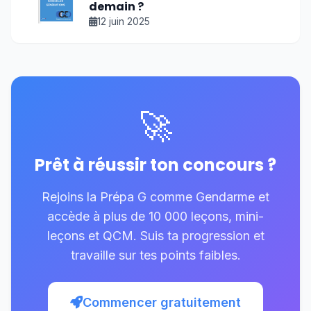
demain ?
12 juin 2025
🚀
Prêt à réussir ton concours ?
Rejoins la Prépa G comme Gendarme et
accède à plus de 10 000 leçons, mini-
leçons et QCM. Suis ta progression et
travaille sur tes points faibles.
Commencer gratuitement