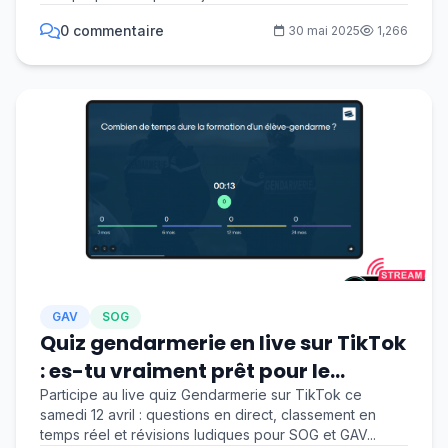
0 commentaire
30 mai 2025
1,266
GAV
SOG
Quiz gendarmerie en live sur TikTok
: es-tu vraiment prêt pour le
concours ?
Participe au live quiz Gendarmerie sur TikTok ce
samedi 12 avril : questions en direct, classement en
temps réel et révisions ludiques pour SOG et GAV...