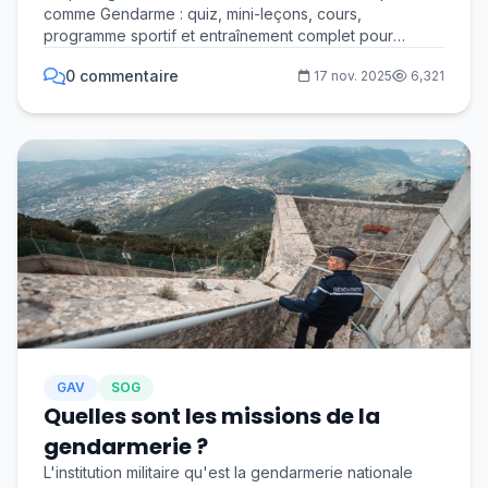
comme Gendarme : quiz, mini-leçons, cours,
gendarme adjoint volontaire
programme sportif et entraînement complet pour
réussir t...
0 commentaire
17 nov. 2025
6,321
GAV
SOG
Quelles sont les missions de la
gendarmerie ?
L'institution militaire qu'est la gendarmerie nationale