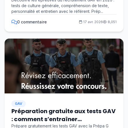
(GAV) en 2026
tests de culture générale, compréhension de texte,
personnalité et entretien avec le référent. Prép...
0 commentaire
17 avr. 2026
8,051
GAV
Préparation gratuite aux tests GAV
: comment s’entraîner
efficacement pour devenir
Prépare gratuitement les tests GAV avec la Prépa G