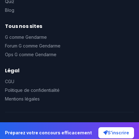
Quiz
Blog
Tous nos sites
G comme Gendarme
Forum G comme Gendarme
Ops G comme Gendarme
Légal
CGU
Politique de confidentialité
Mentions légales
© 2026 Prépa G comme Gendarme. Tous droits réservés.
Préparez votre concours efficacement
Préparez votre concours efficacement
S'inscrire
S'inscrire