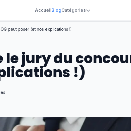
Accueil
Blog
Catégories
OG peut poser (et nos explications !)
e le jury du conco
plications !)
ues