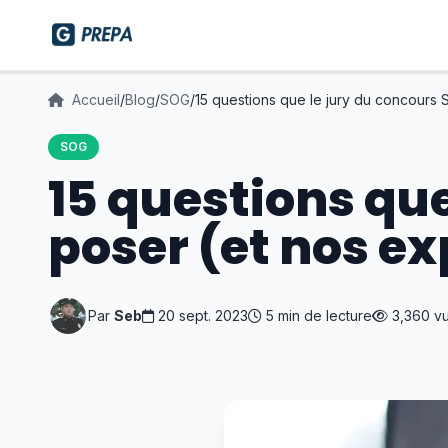
Accueil
/
Blog
/
SOG
/
15 questions que le jury du concours S
SOG
15 questions qu
poser (et nos ex
Par
Seb
20 sept. 2023
5 min de lecture
3,360 v